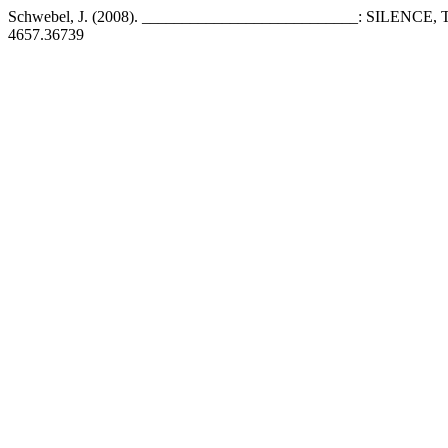
Schwebel, J. (2008). ___________________________: SILEN
4657.36739